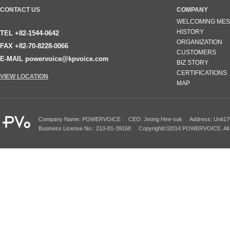
CONTACT US
COMPANY
WELCOMING ME
HISTORY
TEL +82-1544-0642
ORGANIZATION
FAX +82-70-8228-0066
CUSTOMERS
E-MAIL powervoice@kpvoice.com
BIZ STORY
CERTIFICATIONS
VIEW LOCATION
MAP
Company Name: POWERVOICE CEO: Jeong Hee-suk Address: Unit1701~170
Business License No.: 210-81-39168 Copyright⒞2014 POWERVOICE. All 