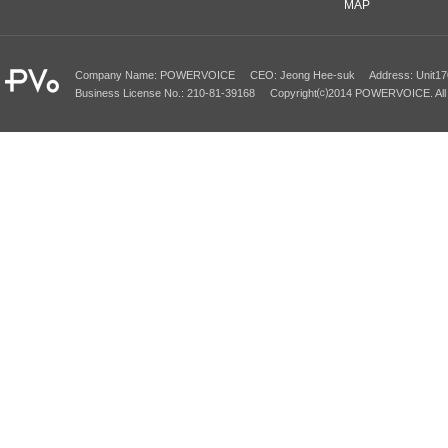
MAP
Company Name: POWERVOICE CEO: Jeong Hee-suk Address: Unit1701~170
Business License No.: 210-81-39168 Copyright⒞2014 POWERVOICE. All 