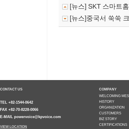
[뉴스] SKT 스마트
[뉴스]중국서 쑥쑥 
CONTACT US
COMPANY
WELCOMING ME
HISTORY
TEL +82-1544-0642
ORGANIZATION
FAX +82-70-8228-0066
CUSTOMERS
E-MAIL powervoice@kpvoice.com
BIZ STORY
CERTIFICATIONS
VIEW LOCATION